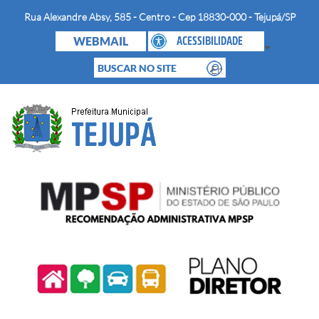
Rua Alexandre Absy, 585 - Centro - Cep 18830-000 - Tejupá/SP
WEBMAIL