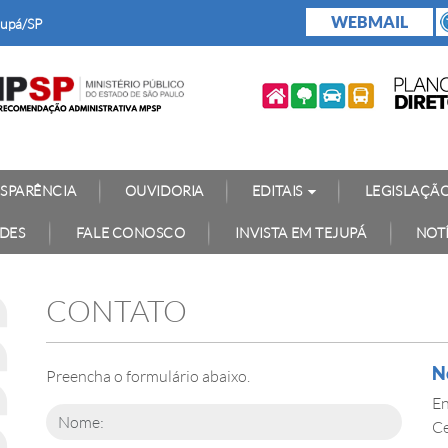
WEBMAIL
jupá/SP
SPARÊNCIA
OUVIDORIA
EDITAIS
LEGISLAÇÃ
ADES
FALE CONOSCO
INVISTA EM TEJUPÁ
NOTÍ
CONTATO
N
Preencha o formulário abaixo.
En
Ce