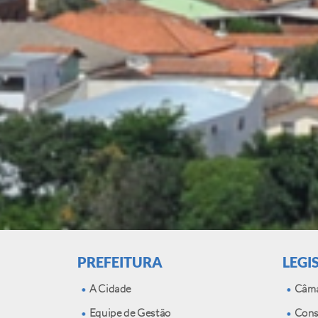
PREFEITURA
LEGI
A Cidade
Câma
Equipe de Gestão
Consu