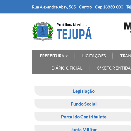
Rua Alexandre Absy, 585 - Centro - Cep 18830-000 - Te
PREFEITURA
LICITAÇÕES
TRAN
DIÁRIO OFICIAL
3° SETOR ENTID
Legislação
Fundo Social
Portal do Contribuinte
Junta Militar