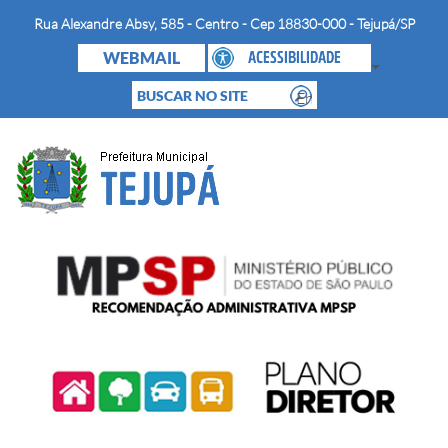
Rua Alexandre Absy, 585 - Centro - Cep 18830-000 - Tejupá/SP
WEBMAIL