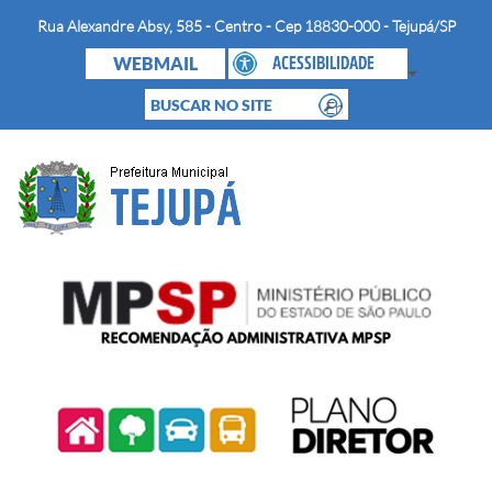
Rua Alexandre Absy, 585 - Centro - Cep 18830-000 - Tejupá/SP
WEBMAIL