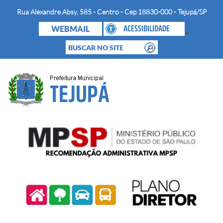
Rua Alexandre Absy, 585 - Centro - Cep 18830-000 - Tejupá/SP
WEBMAIL