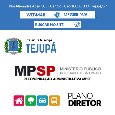
Rua Alexandre Absy, 585 - Centro - Cep 18830-000 - Tejupá/SP
WEBMAIL