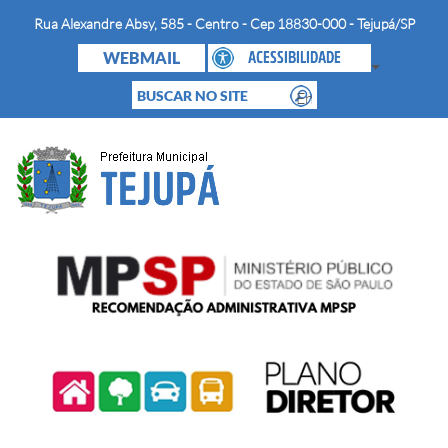
Rua Alexandre Absy, 585 - Centro - Cep 18830-000 - Tejupá/SP
WEBMAIL