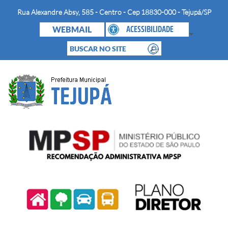
Rua Alexandre Absy, 585 - Centro - Cep 18830-000 - Tejupá/SP
WEBMAIL